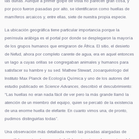
las dunas. Aunque a primer golpe de vista no parecen gran cosa, y
por poco fueron pasadas por alto, se identificaron como huellas de
mamíferos arcaicos y, entre ellas, siete de nuestra propia especie.
La ubicación geográfica tiene particular importancia porque la
península arábiga es el portal por donde se desplegaron la mayoría
de los grupos humanos que emigraron de África. El sitio, el desierto
de Nefud, ahora por completo carente de agua, era en aquel entonces
un lago a cuyas orillas se congregaban animales y humanos para
satisfacer su hambre y su sed. Mathew Stewart, zooarquéologo del
Instituto Max Planck de Ecología Química y uno de los autores del
estudio publicado en
Science Advances
, describió el descubrimiento:
“Las huellas no eran nada fácil de ver pero la más grande llamó la
atención de un miembro del equipo, quien se percató de la existencia
de una enorme huella de elefante. En cuanto vimos una, de pronto,
pudimos distinguirlas todas”.
Una observación más detallada reveló las pisadas alargadas de