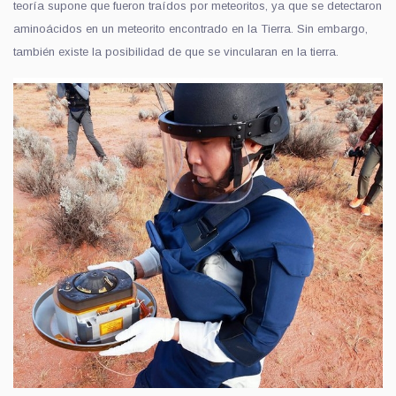
teoría
supone
que fueron traídos por meteoritos,
ya que se
detectar
on
aminoácidos en un meteorito encontrado en la Tierra.
Sin embargo,
también existe la posibilidad de que se
vincularan
en la tierra.