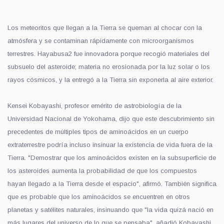
Los meteoritos que llegan a la Tierra se queman al chocar con la
atmósfera y se contaminan rápidamente con microorganismos
terrestres. Hayabusa2 fue innovadora porque recogió materiales del
subsuelo
del asteroide; materia
no erosionad
a
por la luz solar o los
rayos cósmicos, y l
a
entregó a la Tierra sin exponerl
a
al aire exterior.
Kensei Kobayashi, profesor emérito de astrobiología de la
Universidad Nacional de Yokohama, dijo que e
ste
descubrimiento sin
precedentes de múltiples tipos de aminoácidos en un cuerpo
extraterrestre podría incluso insinuar la existencia de vida fuera de la
Tierra. "
Demostrar
que los aminoácidos existen en la subsuperficie de
los asteroides aumenta la probabilidad de que los compuestos
hayan llegado a la Tierra desde el espacio",
afirmó
. También significa
que es probable que los aminoácidos se encuentren en otros
planetas y satélites naturales, insinuando que "la vida
quizá
nac
ió
en
más lugares del universo de lo que se pensaba", añadió Kobayashi.