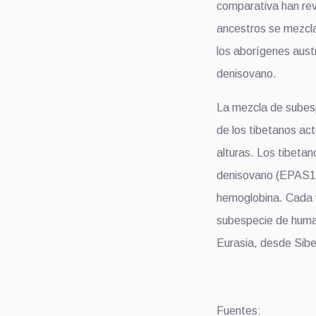
comparativa han re
ancestros se mezcla
los aborígenes aust
denisovano.
La mezcla de subesp
de los tibetanos ac
alturas. Los tibeta
denisovano (EPAS1) 
hemoglobina. Cada 
subespecie de huma
Eurasia, desde Siber
Fuentes: