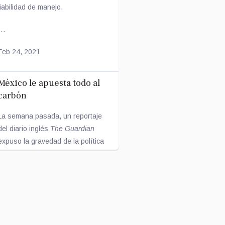
fiabilidad de manejo.
...
Feb 24, 2021
México le apuesta todo al
carbón
La semana pasada, un reportaje
del diario inglés
The Guardian
expuso la gravedad de la política
energética México, enfo...
Feb 17, 2021
La dieta durante la niñez y
el microbioma en la edad