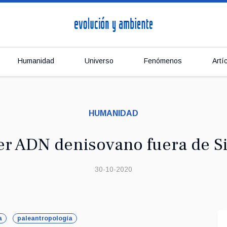
Humanidad
Universo
Fenómenos
Artí
HUMANIDAD
er ADN denisovano fuera de Si
30-10-2020
a
paleantropología