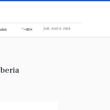
JUE, AGO 6, 2026
">
culos
IIEH
beria