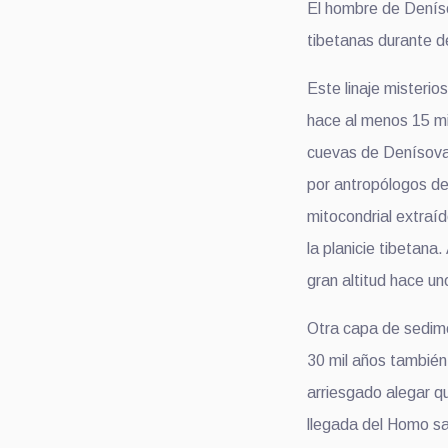
El hombre de Denísov
tibetanas durante d
Este linaje misteri
hace al menos 15 mil
cuevas de Denísova.
por antropólogos de
mitocondrial extraí
la planicie tibetana
gran altitud hace un
Otra capa de sedim
30 mil años tambié
arriesgado alegar q
llegada del Homo sa