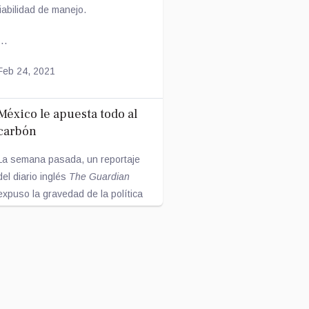
fiabilidad de manejo.
...
Feb 24, 2021
México le apuesta todo al
carbón
La semana pasada, un reportaje
del diario inglés
The Guardian
expuso la gravedad de la política
energética México, enfo...
Feb 17, 2021
La dieta durante la niñez y
el microbioma en la edad