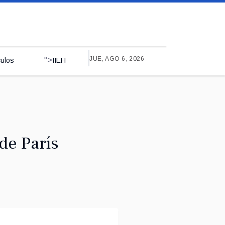
JUE, AGO 6, 2026
">
culos
IIEH
de París