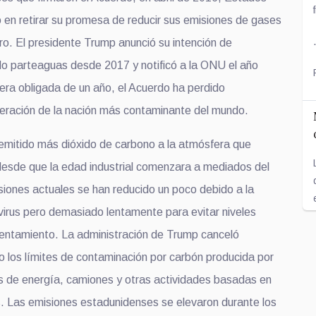
o en retirar su promesa de reducir sus emisiones de gases
ro. El presidente Trump anunció su intención de
o parteaguas desde 2017 y notificó a la ONU el año
era obligada de un año, el Acuerdo ha perdido
peración de la nación más contaminante del mundo.
mitido más dióxido de carbono a la atmósfera que
 desde que la edad industrial comenzara a mediados del
isiones actuales se han reducido un poco debido a la
irus pero demasiado lentamente para evitar niveles
lentamiento. La administración de Trump canceló
jo los límites de contaminación por carbón producida por
s de energía, camiones y otras actividades basadas en
s. Las emisiones estadunidenses se elevaron durante los