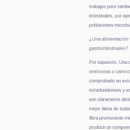
trabajos pero tambi
intestinales, por ej
poblaciones microb
¿Una alimentación v
gastrointestinales?
Por supuesto. Una 
omnívoras o carnívo
comprobado en estud
estadunidenses y e
son claramente disti
mejor dieta de todas
fibra promoverán mi
producir un compues