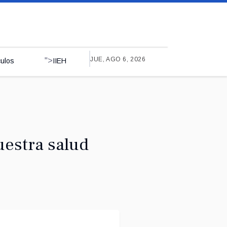
JUE, AGO 6, 2026
">
culos
IIEH
uestra salud