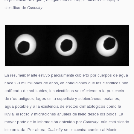
científico de
Curiosity
.
En resumen: Marte estuvo parcialmente cubierto por cuerpos de agua
hace 2-3 mil millones de años, en condiciones que los científicos han
calificado de habitables; los científicos se refierieron a la presencia
de ríos antiguos, lagos en la superficie y subterráneos, océanos,
agua potable y a la existencia de efectos climatológicos como la
lluvia, el rocío y migraciones anuales de hielo desde los polos. La
mayor parte de la información obtenida por
Curiosity
aún está siendo
interpretada.
Por ahora,
Curiosity
se encuentra camino al Monte