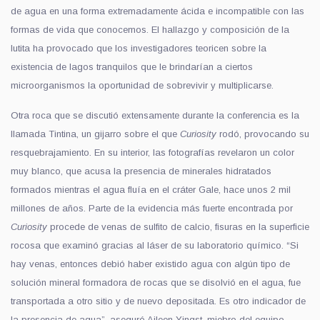
de agua en una forma extremadamente ácida e incompatible con las
formas de vida que conocemos. El hallazgo y composición de la
lutita ha provocado que los investigadores teoricen sobre la
existencia de lagos tranquilos que le brindarían a ciertos
microorganismos la oportunidad de sobrevivir y multiplicarse.
Otra roca que se discutió extensamente durante la conferencia es la
llamada Tintina, un gijarro sobre el que
Curiosity
rodó, provocando su
resquebrajamiento. En su interior, las fotografías revelaron un color
muy blanco, que acusa la presencia de minerales hidratados
formados mientras el agua fluía en el cráter Gale, hace unos 2 mil
millones de años. Parte de la evidencia más fuerte encontrada por
Curiosity
procede de venas de sulfito de calcio, fisuras en la superficie
rocosa que examinó gracias al láser de su laboratorio químico. “Si
hay venas, entonces debió haber existido agua con algún tipo de
solución mineral formadora de rocas que se disolvió en el agua, fue
transportada a otro sitio y de nuevo depositada. Es otro indicador de
la presencia de agua”, aseguró Aileen Yingst, miebro del equipo