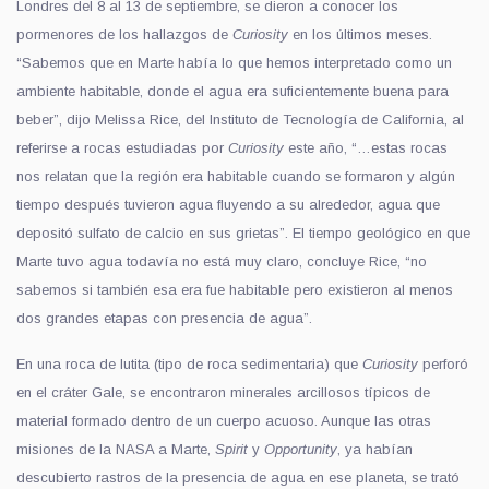
Londres del 8 al 13 de septiembre, se dieron a conocer los
pormenores de los hallazgos de
Curiosity
en los últimos meses.
“Sabemos que en Marte había lo que hemos interpretado como un
ambiente habitable, donde el agua era suficientemente buena para
beber”, dijo Melissa Rice, del Instituto de Tecnología de California, al
referirse a rocas estudiadas por
Curiosity
este año, “…estas rocas
nos relatan que la región era habitable cuando se formaron y algún
tiempo después tuvieron agua fluyendo a su alrededor, agua que
depositó sulfato de calcio en sus grietas”. El tiempo geológico en que
Marte tuvo agua todavía no está muy claro, concluye Rice, “no
sabemos si también esa era fue habitable pero existieron al menos
dos grandes etapas con presencia de agua”.
En una roca de lutita (tipo de roca sedimentaria) que
Curiosity
perforó
en el cráter Gale, se encontraron minerales arcillosos típicos de
material formado dentro de un cuerpo acuoso. Aunque las otras
misiones de la NASA a Marte,
Spirit
y
Opportunity
, ya habían
descubierto rastros de la presencia de agua en ese planeta, se trató