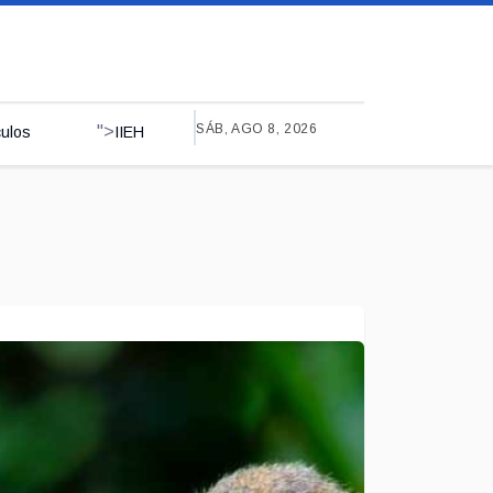
SÁB, AGO 8, 2026
">
culos
IIEH