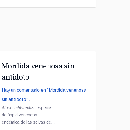
Mordida venenosa sin
antídoto
Hay un comentario en “Mordida venenosa
sin antídoto” .
Atheris chlorechis
, especie
de áspid venenosa
endémica de las selvas de
África Occidental. No se