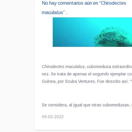
No hay comentarios aún en “Chirodectes
maculatus” .
Chirodectes maculatus
, cubomedusa extraordina
vez. Se trata de apenas el segundo ejemplar c
Guinea, por Scuba Ventures. Fue descrito así:
futbol sóccer y de nado veloz". Esta grabación f
único otro ejemplar conocido fue avistado en m
Queensland, Australia.
Se considera, al igual que otras cubomedusas
09-02-2022