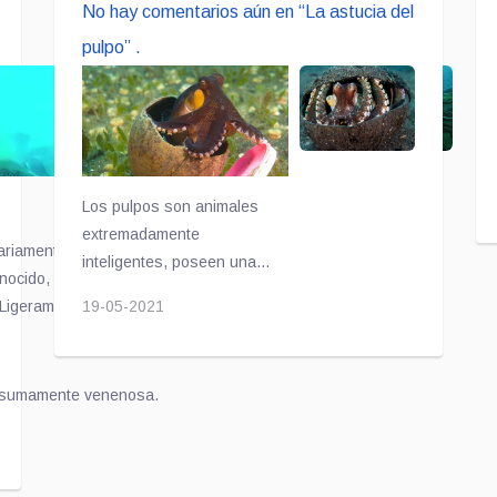
No hay comentarios aún en “La astucia del
pulpo” .
Los pulpos son animales
extremadamente
riamente rara, ha sido filmada por primera
inteligentes, poseen una
onocido, hallado en Kavieng, Papúa Nueva
conciencia ya reconocida por
 "Ligeramente más grande que una pelota de
19-05-2021
la ciencia y t
res corazones
.
ue obtenida el 27 de diciembre de 2021. El
ayo de 1997 al noroeste de la costa de
, sumamente venenosa.