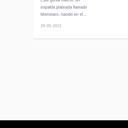
Este gorila macho, un
espalda plateada llamado
Momotaro, nacido en el
Zoológico de Ueno, Tokio,
26-05-2021
conduce a su cría al sitio
más seguro durante un
temblor.